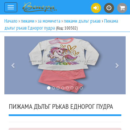
Toggle
navigation
Начало
›
пижами
›
за момичета
›
пижами дълъг ръкав
›
Пижама
дълъг ръкав Еднорог пудра
(Код: 100502)
Previous
Next
ПИЖАМА ДЪЛЪГ РЪКАВ ЕДНОРОГ ПУДРА