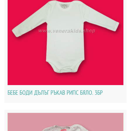
БЕБЕ БОДИ ДЪЛЪГ РЪКАВ РИПС БЯЛО. 3БР