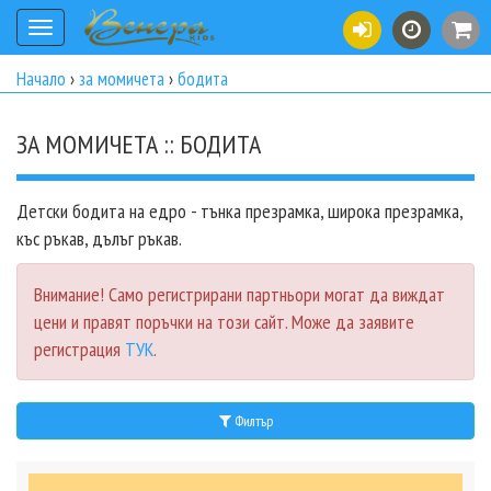
Toggle
navigation
Начало
›
за момичета
›
бодита
ЗА МОМИЧЕТА :: БОДИТА
Детски бодита на едро - тънка презрамка, широка презрамка,
къс ръкав, дълъг ръкав.
Внимание! Само регистрирани партньори могат да виждат
цени и правят поръчки на този сайт. Може да заявите
регистрация
ТУК
.
Филтър