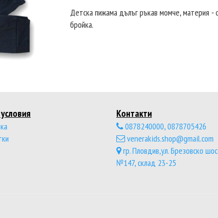
Детска пижама дълъг ръкав момче, материя - си
бройка.
условия
Контакти
ка
0878240000, 0878705426
тки
venerakids.shop@gmail.com
гр. Пловдив,ул. Брезовско шо
№147, склад 23-25