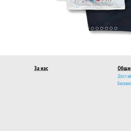
За нас
Общи 
Достав
Бискви