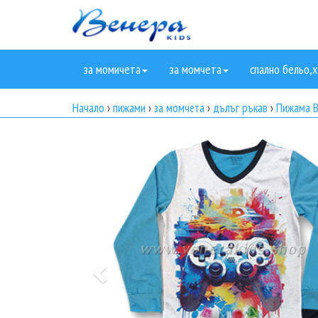
за момичета
за момчета
спално бельо,х
Начало
›
пижами
›
за момчета
›
дълъг ръкав
›
Пижама В
Previous