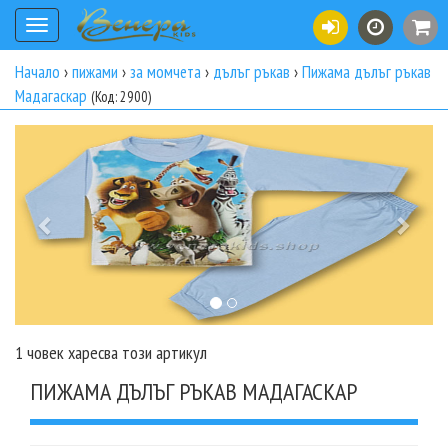
Toggle
navigation
Начало
›
пижами
›
за момчета
›
дълъг ръкав
›
Пижама дълъг ръкав
Мадагаскар
(Код: 2900)
Previous
Next
1 човек харесва този артикул
ПИЖАМА ДЪЛЪГ РЪКАВ МАДАГАСКАР