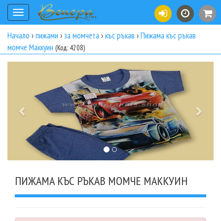
Toggle
navigation
Начало
›
пижами
›
за момчета
›
къс ръкав
›
Пижама къс ръкав
момче Маккуин
(Код: 4208)
Previous
Next
ПИЖАМА КЪС РЪКАВ МОМЧЕ МАККУИН