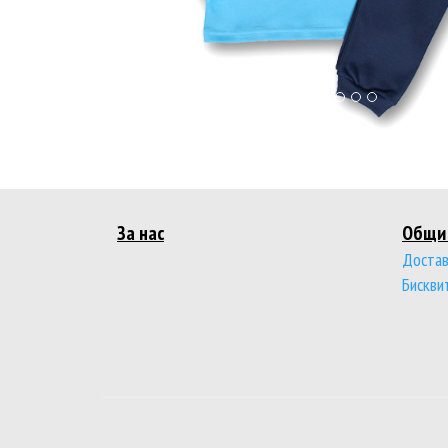
За нас
Общи 
Достав
Бискви