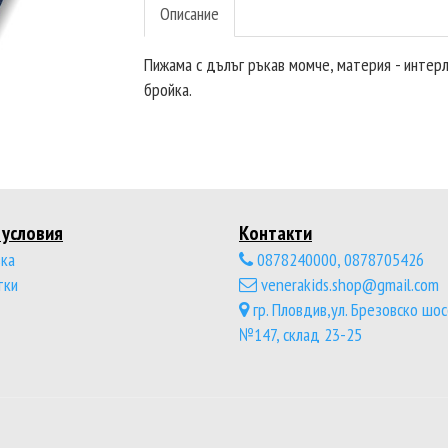
Описание
Пижама с дълъг ръкав момче, материя - интерло
бройка.
условия
Контакти
ка
0878240000, 0878705426
тки
venerakids.shop@gmail.com
гр. Пловдив,ул. Брезовско шо
№147, склад 23-25