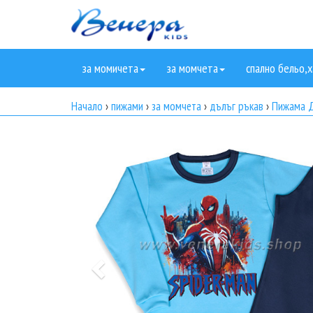
за момичета
за момчета
спално бельо,х
Начало
›
пижами
›
за момчета
›
дълъг ръкав
›
Пижама Д
Previous