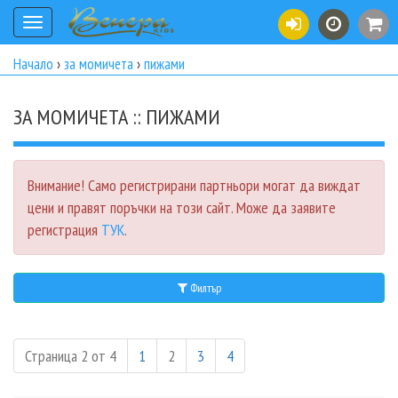
Toggle
navigation
Начало
›
за момичета
›
пижами
ЗА МОМИЧЕТА :: ПИЖАМИ
Внимание! Само регистрирани партньори могат да виждат
цени и правят поръчки на този сайт. Може да заявите
регистрация
ТУК
.
Филтър
Страница 2 от 4
1
2
3
4