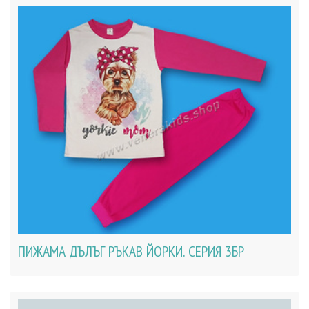
ПИЖАМА ДЪЛЪГ РЪКАВ ЙОРКИ. СЕРИЯ 3БР